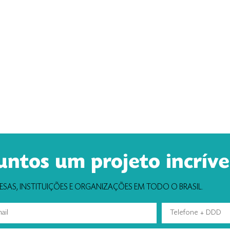
untos um projeto incrível
SAS, INSTITUIÇÕES E ORGANIZAÇÕES EM TODO O BRASIL.