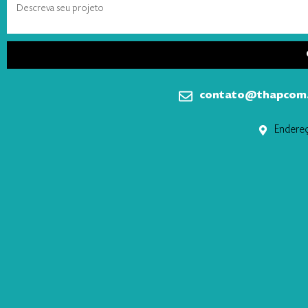
contato@thapcom
Endereç