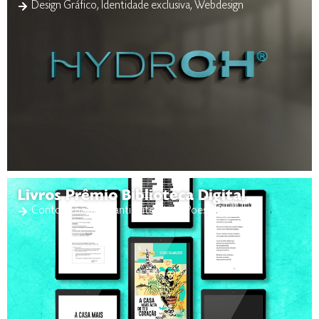
Design Gráfico
,
Identidade exclusiva
,
Webdesign
Livros Prêmio Biblioteca Digital
Conto
,
e-book
,
Infantil
,
Literatura
,
Poesia
,
Romance