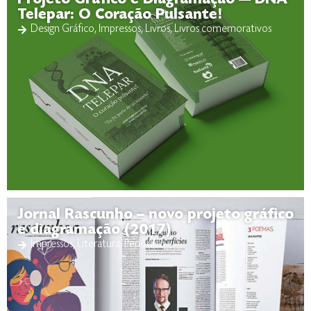
Projeto Gráfico e Diagramação — DNA
Telepar: O Coração Pulsante!
Design Gráfico
,
Impressos
,
Livros
,
Livros comemorativos
Jornal Rascunho – novo projeto gráfico
e diagramação (2017)
Impressos
,
Literatura
,
Periódico