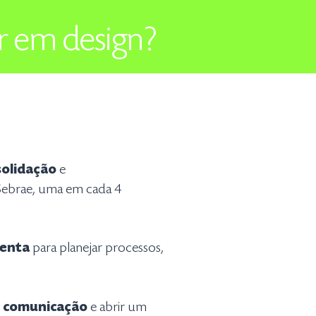
r em design?
olidação
e
 Sebrae, uma em cada 4
enta
para planejar processos,
e
comunicação
e abrir um