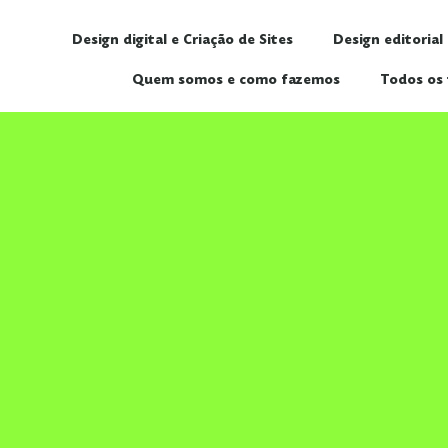
Design digital e Criação de Sites
Design editorial
Quem somos e como fazemos
Todos os 