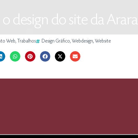
o design do site da Ara
nto Web
,
Trabalhos
Design Gráfico
,
Webdesign
,
Website