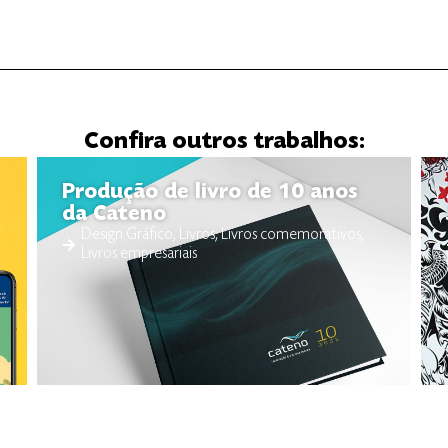
Confira outros trabalhos:
Produção de livro de 10 anos
da Cateno
Design Gráfico
,
Livros
,
Livros comemorativos
,
Livros empresariais