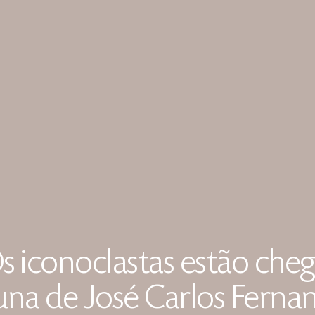
Os iconoclastas estão che
una de José Carlos Ferna