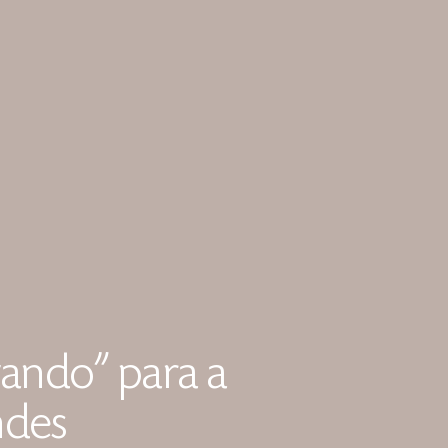
gando” para a
ndes