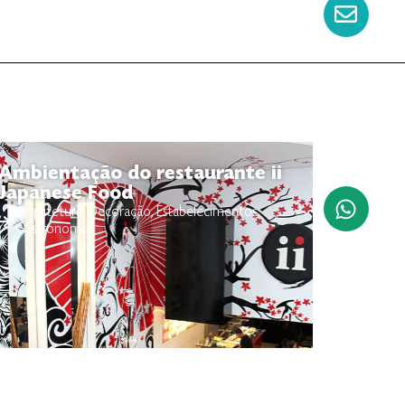
Ambientação do restaurante ii
Japanese Food
Arquitetura
,
Decoração
,
Estabelecimentos
,
Gastronomia