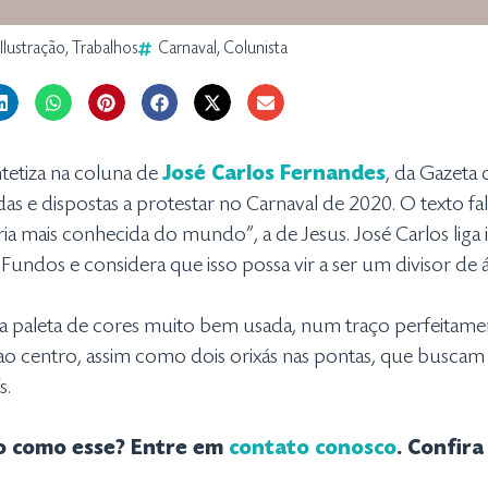
Ilustração
,
Trabalhos
Carnaval
,
Colunista
intetiza na coluna de
José Carlos Fernandes
, da Gazeta
das e dispostas a protestar no Carnaval de 2020. O texto 
a mais conhecida do mundo”, a de Jesus. José Carlos liga i
Fundos e considera que isso possa vir a ser um divisor de 
a paleta de cores muito bem usada, num traço perfeitame
o centro, assim como dois orixás nas pontas, que buscam 
s.
to como esse? Entre em
contato conosco
. Confir