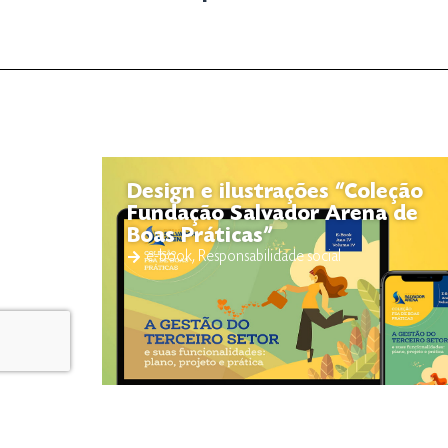
Design e ilustrações “Coleção
Fundação Salvador Arena de
Boas Práticas”
e-book
,
Responsabilidade social