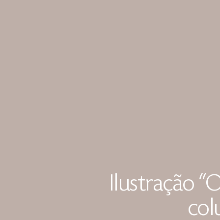
Ilustração “
col