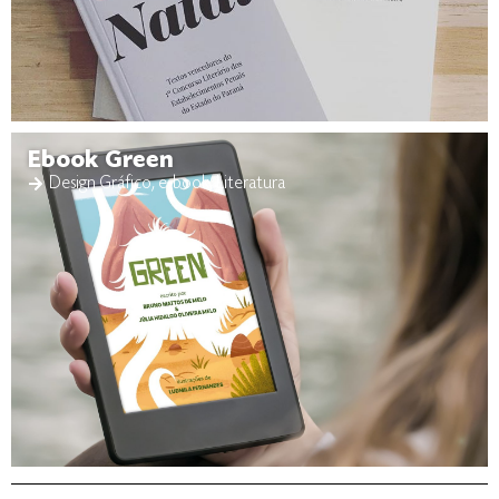
Ebook Green
Design Gráfico
,
e-book
,
Literatura