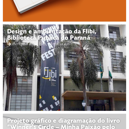
Design e ambientação da Flibi,
Biblioteca Pública do Paraná
Ambientação
,
Flibi
,
Literatura
Projeto gráfico e diagramação do livro
“Winner’s Circle – Minha Paixão pelo