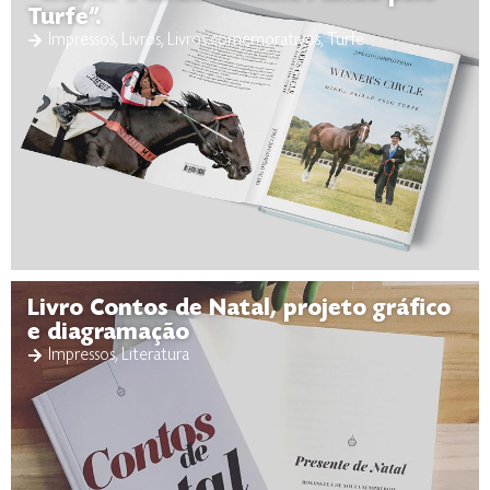
Turfe”.
Impressos
,
Livros
,
Livros comemorativos
,
Turfe
Livro Contos de Natal, projeto gráfico
e diagramação
Impressos
,
Literatura