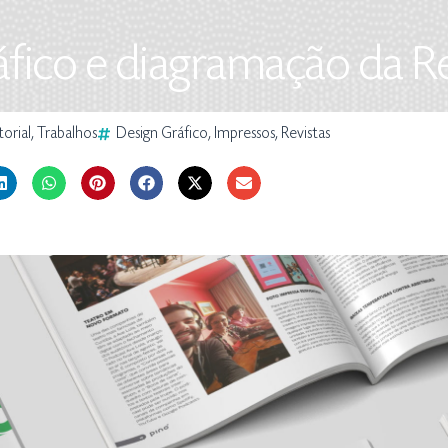
áfico e diagramação da R
torial
,
Trabalhos
Design Gráfico
,
Impressos
,
Revistas