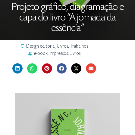
Projeto gráfico, diagramação e
capa do livro “A jornada da
essência”
Design editorial
,
Livros
,
Trabalhos
e-book
,
Impressos
,
Livros