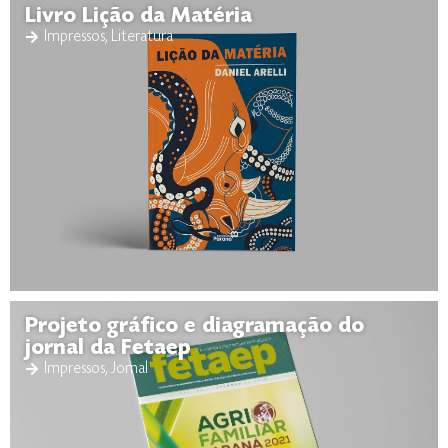
Livro Lição da Matéria
Impressos
,
Literatura
Projeto gráfico e diagramação do
jornal da Fetaep
Impressos
,
Jornal