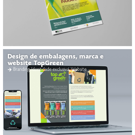
Design de embalagens, marca e
website TopGreen
Branding
,
Identidade exclusiva
,
Website