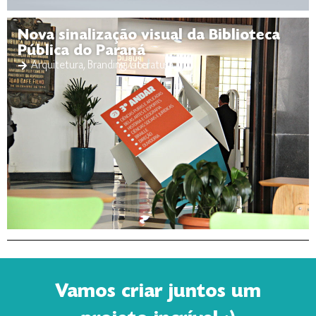
Nova sinalização visual da Biblioteca
Pública do Paraná
Arquitetura
,
Branding
,
Literatura
Vamos criar juntos um