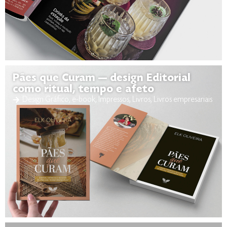
Pães que Curam — design Editorial
como ritual, tempo e afeto
Design Gráfico
,
e-book
,
Impressos
,
Livros
,
Livros empresariais