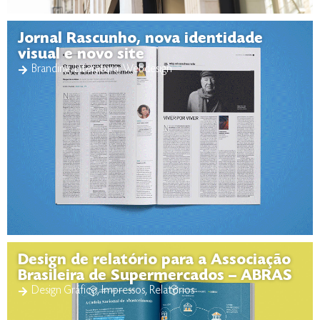
Jornal Rascunho, nova identidade
visual e novo site
Branding
,
Literatura
,
Webdesign
Design de relatório para a Associação
Brasileira de Supermercados – ABRAS
Design Gráfico
,
Impressos
,
Relatórios