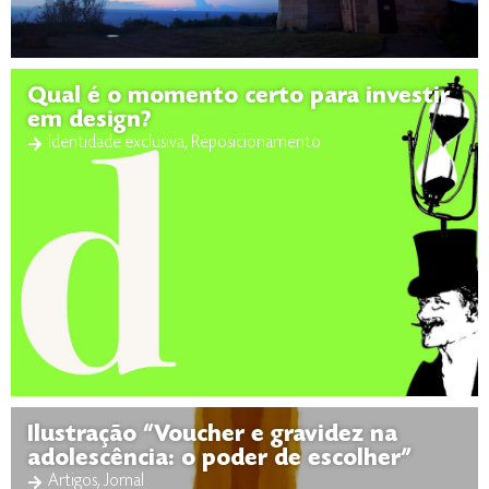
Qual é o momento certo para investir
em design?
Identidade exclusiva
,
Reposicionamento
Ilustração “Voucher e gravidez na
adolescência: o poder de escolher”
Artigos
,
Jornal