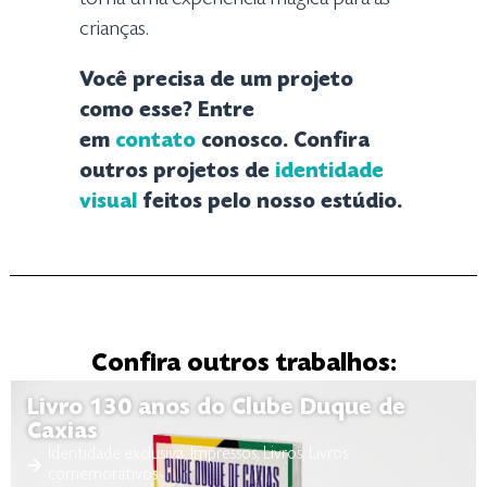
crianças.
Você precisa de um projeto
como esse? Entre
em
contato
conosco. Confira
outros projetos de
identidade
visual
feitos pelo nosso estúdio.
Confira outros trabalhos:
Livro 130 anos do Clube Duque de
Caxias
Identidade exclusiva
,
Impressos
,
Livros
,
Livros
comemorativos