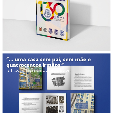
“… uma casa sem pai, sem mãe e
quatrocentos irmãos.”
Histórias
,
Impressos
,
Literatura
,
Livros