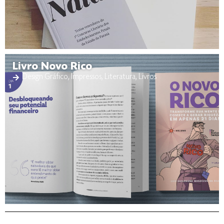
Livro Novo Rico
Design Gráfico
,
Impressos
,
Literatura
,
Livros