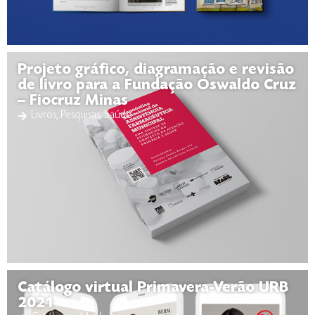
Projeto gráfico, diagramação e revisão
de livro para a Fundação Oswaldo Cruz
– Fiocruz Minas
Livros
,
Pesquisas
,
Saúde
Catálogo virtual Primavera-Verão URB
2021