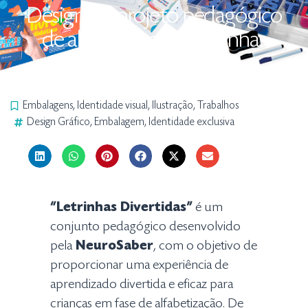
Design do projeto pedagógico
de alfabetização “Letrinhas
Divertidas”
Embalagens
,
Identidade visual
,
Ilustração
,
Trabalhos
Design Gráfico
,
Embalagem
,
Identidade exclusiva
“Letrinhas Divertidas”
é um
conjunto pedagógico desenvolvido
pela
NeuroSaber
, com o objetivo de
proporcionar uma experiência de
aprendizado divertida e eficaz para
crianças em fase de alfabetização. De