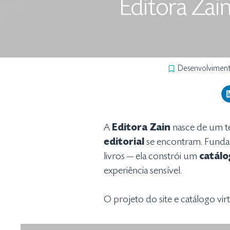
Editora Zai
Desenvolvimen
A
Editora Zain
nasce de um te
editorial
se encontram. Fundad
livros — ela constrói um
catálo
experiência sensível.
O projeto do site e catálogo vir