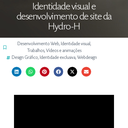
Identidade visual e
desenvolvimento de site da
Hydro-H
Desenvolvimento Web
,
Identidade visual
,
Trabalhos
,
Vídeos e animações
Design Gráfico
,
Identidade exclusiva
,
Webdesign