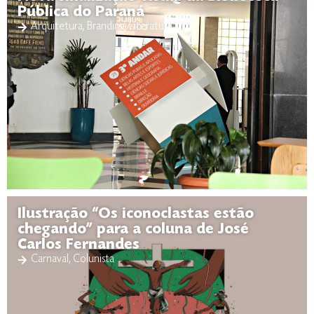
Pública do Paraná
Arquitetura
,
Branding
,
Literatura
Ilustração “Os iconoclastas estão
chegando” para a coluna de José
Carlos Fernandes
Carnaval
,
Colunista