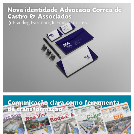
Nova identidade Advocacia Correa de
Castro & Associados
Branding
,
Escritórios
,
Identidade exclusiva
Comunicação clara como ferramenta
de transformação
Comunicação
,
Design de jornal
,
Design Gráfico
,
Jornal