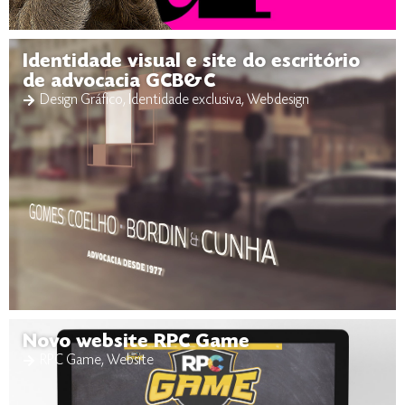
Identidade visual e site do escritório
de advocacia GCB&C
Design Gráfico
,
Identidade exclusiva
,
Webdesign
Novo website RPC Game
RPC Game
,
Website