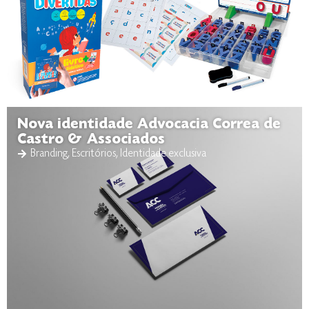
Nova identidade Advocacia Correa de
Castro & Associados
Branding
,
Escritórios
,
Identidade exclusiva