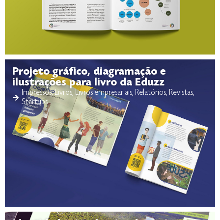
Projeto gráfico, diagramação e
ilustrações para livro da Eduzz
Impressos
,
Livros
,
Livros empresariais
,
Relatórios
,
Revistas
,
Startups