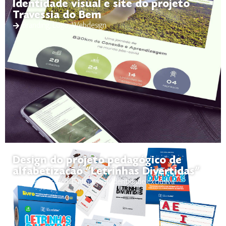
Identidade visual e site do projeto
Travessia do Bem
Branding
,
Logo
,
Webdesign
Design do projeto pedagógico de
alfabetização “Letrinhas Divertidas”
Design Gráfico
,
Embalagem
,
Identidade exclusiva