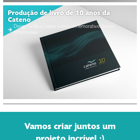
Produção de livro de 10 anos da
Cateno
Design Gráfico
,
Livros
,
Livros comemorativos
,
Livros
empresariais
Vamos criar juntos um
projeto incrível :)