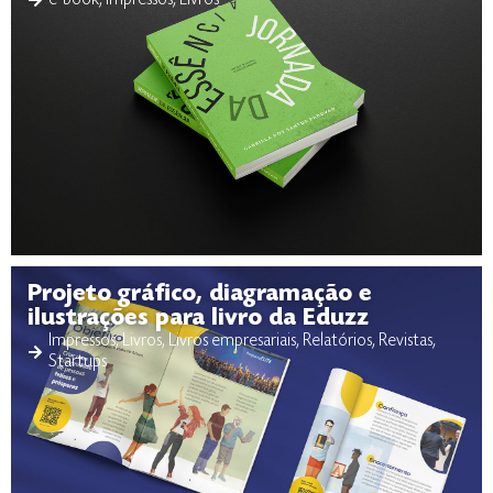
Projeto gráfico, diagramação e
ilustrações para livro da Eduzz
Impressos
,
Livros
,
Livros empresariais
,
Relatórios
,
Revistas
,
Startups