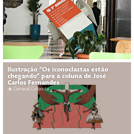
Ilustração “Os iconoclastas estão
chegando” para a coluna de José
Carlos Fernandes
Carnaval
,
Colunista