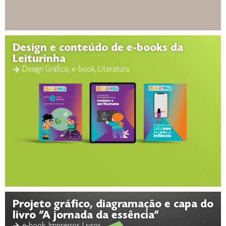
Design e conteúdo de e-books da
Leiturinha
Design Gráfico
,
e-book
,
Literatura
Projeto gráfico, diagramação e capa do
livro “A jornada da essência”
e-book
,
Impressos
,
Livros