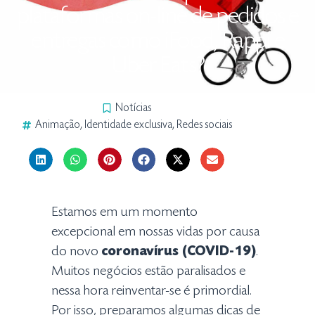
plataformas on-line de pedidos e
entregas como iFood, Rappi e
Uber Eats?
Notícias
Animação
,
Identidade exclusiva
,
Redes sociais
Estamos em um momento
excepcional em nossas vidas por causa
do novo
coronavírus (COVID-19)
.
Muitos negócios estão paralisados e
nessa hora reinventar-se é primordial.
Por isso, preparamos algumas dicas de