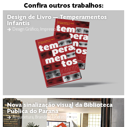
Confira outros trabalhos:
Design de Livro — Temperamentos
Infantis
Design Gráfico
,
Impressos
,
Literatura
,
Livros
Nova sinalização visual da Biblioteca
Pública do Paraná
Arquitetura
,
Branding
,
Literatura