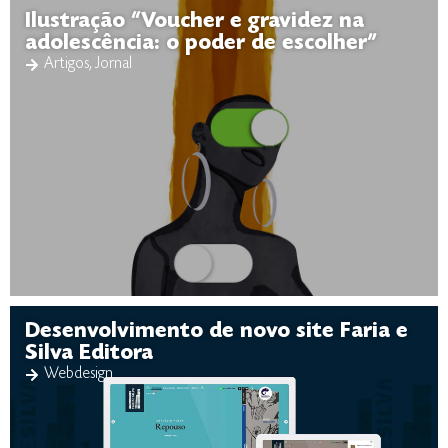
Ilustração “Voucher e gravidez na
adolescência: o poder de escolher”
Artigos
,
Jornal
Desenvolvimento de novo site Faria e
Silva Editora
Webdesign