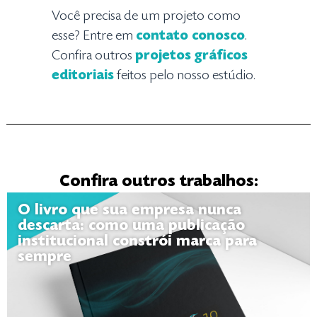
Você precisa de um projeto como
esse? Entre em
contato conosco
.
Confira outros
projetos gráficos
editoriais
feitos pelo nosso estúdio.
Confira outros trabalhos:
O livro que sua empresa nunca
descarta: como uma publicação
institucional constrói marca para
sempre