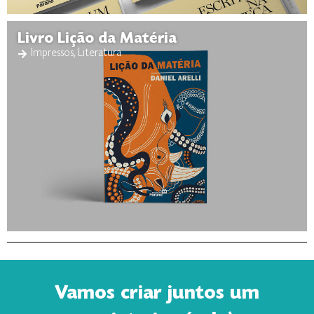
Livro Lição da Matéria
Impressos
,
Literatura
Vamos criar juntos um