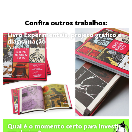
Confira outros trabalhos:
Livro Experimentais, projeto gráfico e
diagramação
Hqs
,
Impressos
,
Literatura
Qual é o momento certo para investir