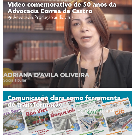
Vídeo comemorativo de 50 anos da
Advocacia Correa de Castro
Advocacia
,
Produção audiovisual
Comunicação clara como ferramenta
de transformação
Comunicação
,
Design de jornal
,
Design Gráfico
,
Jornal