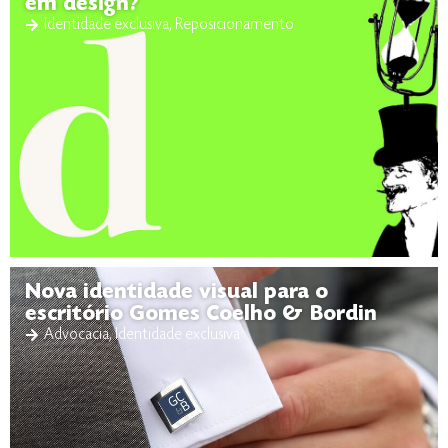
em design?
Identidade exclusiva
,
Reposicionamento
Nova identidade visual para o
escritório Gomes Coelho & Bordin
Advocacia
,
Identidade exclusiva