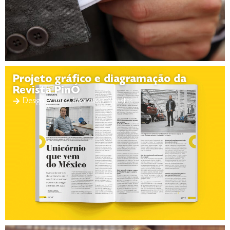
Projeto gráfico e diagramação da
Revista PinÓ
Design Gráfico
,
Impressos
,
Revistas