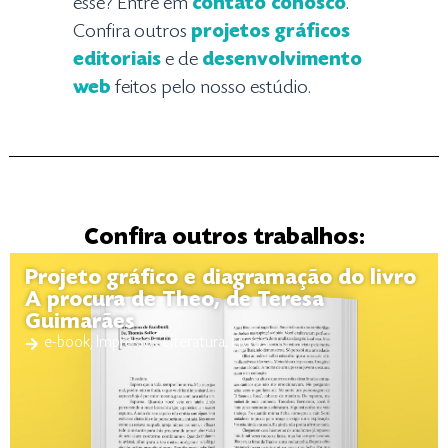
esse? Entre em
contato conosco
.
Confira outros
projetos gráficos
editoriais
e de
desenvolvimento
web
feitos pelo nosso estúdio.
Confira outros trabalhos:
Projeto gráfico e diagramação do livro
A procura de Theo, de Teresa
Guimarães
e-book
,
Impressos
,
Literatura
,
Livros