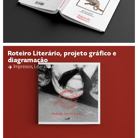
Roteiro Literário, projeto gráfico e
diagramação
Impressos
,
Literatura