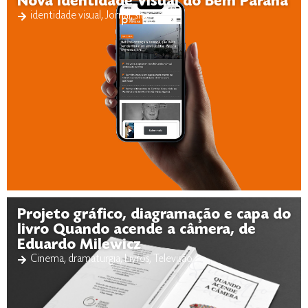
Nova Identidade Visual do Bem Paraná
identidade visual
,
Jornal
,
site
Projeto gráfico, diagramação e capa do
livro Quando acende a câmera, de
Eduardo Milewicz
Cinema
,
dramaturgia
,
Livros
,
Televisão