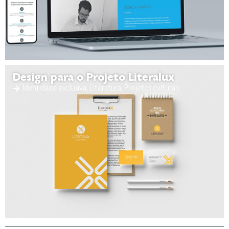
Design para o Projeto Literalux
Identidade exclusiva
,
Literatura
,
Projetos culturais