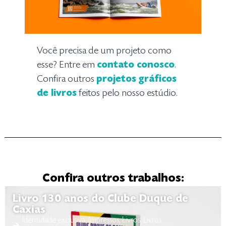
Você precisa de um projeto como
esse? Entre em
contato conosco
.
Confira outros
projetos gráficos
de livros
feitos pelo nosso estúdio.
Confira outros trabalhos:
Livro 130 anos do Clube Duque de
Caxias
Identidade exclusiva
,
Impressos
,
Livros
,
Livros