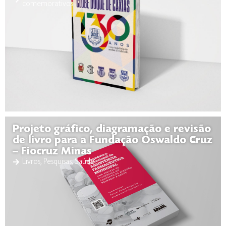
comemorativos
Projeto gráfico, diagramação e revisão
de livro para a Fundação Oswaldo Cruz
– Fiocruz Minas
Livros
,
Pesquisas
,
Saúde