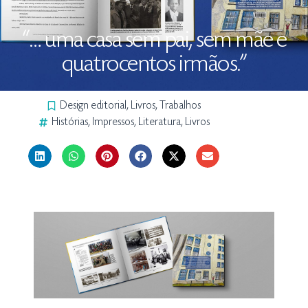
“… uma casa sem pai, sem mãe e
quatrocentos irmãos.”
Design editorial
,
Livros
,
Trabalhos
Histórias
,
Impressos
,
Literatura
,
Livros