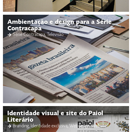
Ambientação e design para a Série
Contracapa
Série Contracapa
,
Televisão
Identidade visual e site do Paiol
Literário
Branding
,
Identidade exclusiva
,
Webdesign
,
Website