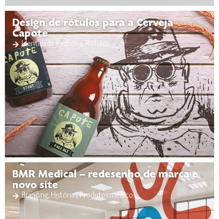
Design de rótulos para a Cerveja
Capote
Identidade exclusiva
,
Rótulos
BMR Medical – redesenho de marca e
novo site
Branding
,
Histórias
,
Produtos médicos