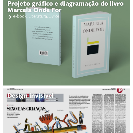
Projeto gráfico e diagramação do livro
Marcela Onde For
e-book
,
Literatura
,
Livros
Design invisível