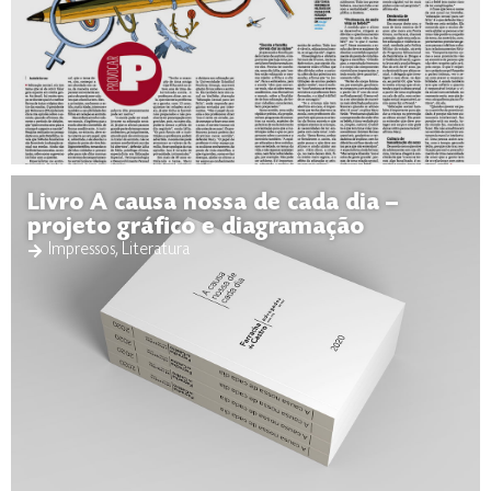
Livro A causa nossa de cada dia –
projeto gráfico e diagramação
Impressos
,
Literatura