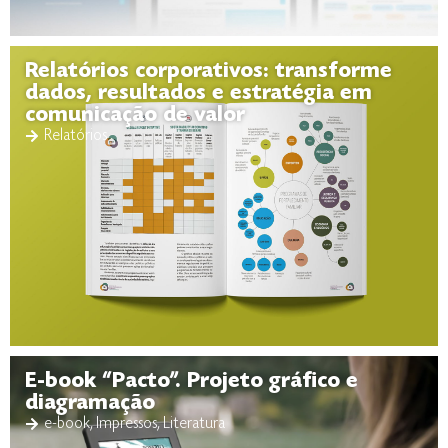
Relatórios corporativos: transforme
dados, resultados e estratégia em
comunicação de valor
Relatórios
E-book “Pacto”. Projeto gráfico e
diagramação
e-book
,
Impressos
,
Literatura