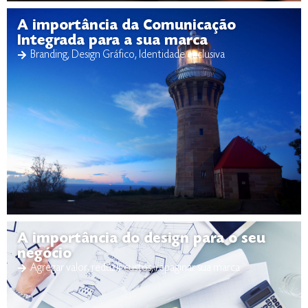
A importância da Comunicação
Integrada para a sua marca
Branding
,
Design Gráfico
,
Identidade exclusiva
A importância do design para o seu
negócio
Agregar valor
,
reduzir custos
,
repaginar sua marca