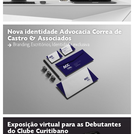
Nova identidade Advocacia Correa de
Castro & Associados
Branding
,
Escritórios
,
Identidade exclusiva
Exposição virtual para as Debutantes
do Clube Curitibano