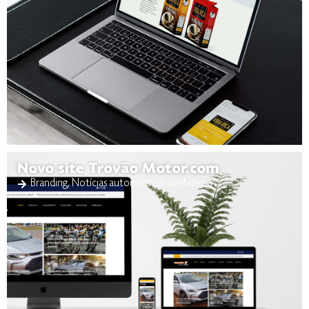
Novo site Trovão Motor.com
Branding
,
Notícias automotivas
,
Webdesign