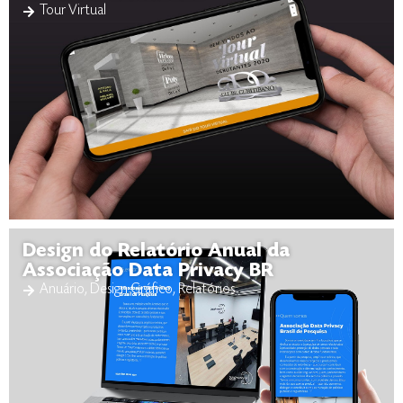
Tour Virtual
Design do Relatório Anual da
Associação Data Privacy BR
Anuário
,
Design Gráfico
,
Relatórios