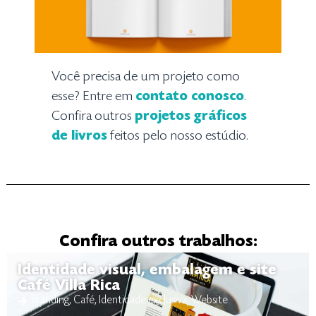
Você precisa de um projeto como
esse? Entre em
contato conosco
.
Confira outros
projetos gráficos
de livros
feitos pelo nosso estúdio.
Confira outros trabalhos:
Identidade visual, embalagem e site
Café Villa Rica
Branding
,
Café
,
Identidade exclusiva
,
Website