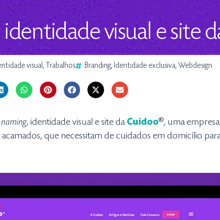
identidade visual e site 
entidade visual
,
Trabalhos
Branding
,
Identidade exclusiva
,
Webdesign
e
naming
, identidade visual e site da
Cuidoo
®, uma empresa 
 acamados, que necessitam de cuidados em domicílio para 