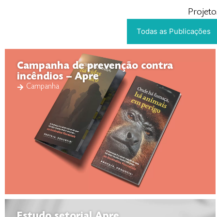
Projeto
Todas as Publicações
Campanha de prevenção contra
incêndios – Apre
Campanha
Estudo setorial Apre