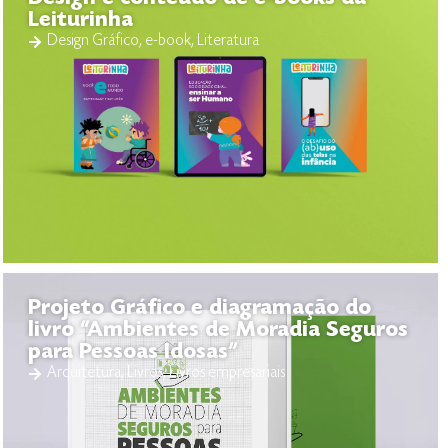
Leiturinha
Design Gráfico
,
e-book
,
Literatura
Projeto Gráfico e diagramação do
livro “Ambientes de Moradia Seguros
para Pessoas Idosas”
Arquitetura
,
Livros
,
Livros empresariais