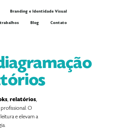
Branding e Identidade Visual
trabalhos
Blog
Contato
 diagramação
atórios
oks
,
relatórios
,
rofissional. O
eitura e elevam a
ia.