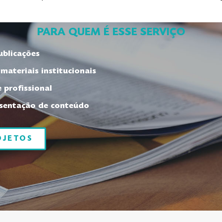
PARA QUEM É ESSE SERVIÇO
ublicações
materiais institucionais
 profissional
esentação de conteúdo
OJETOS