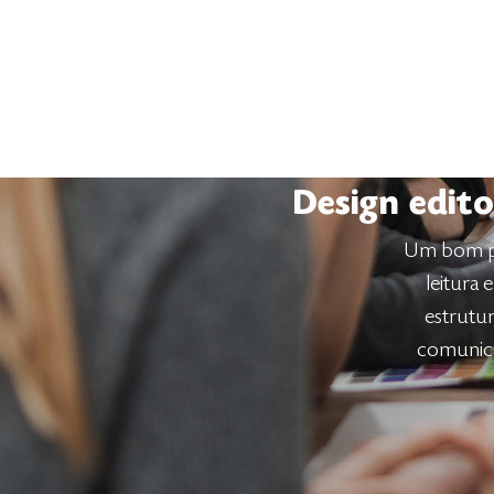
Design edito
Um bom proj
leitura 
estrutu
comunica