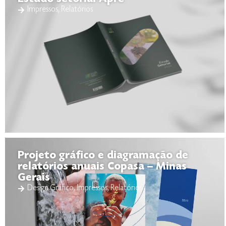
Impressos
,
Relatórios
Projeto gráfico e diagramação de
relatórios anuais Copasa – Minas
Gerais
Design Gráfico
,
Impressos
,
Relatórios