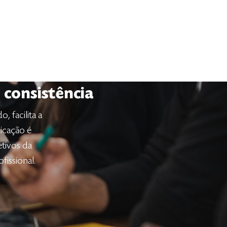
 consistência
, facilita a
licação é
tivos da
issional.