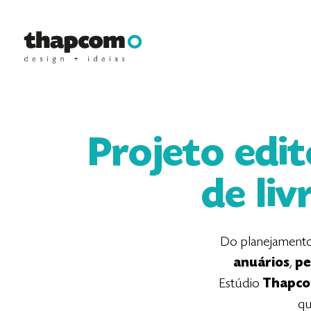
Projeto edi
de liv
Do planejamento 
anuários
,
pe
Estúdio
Thapc
qu