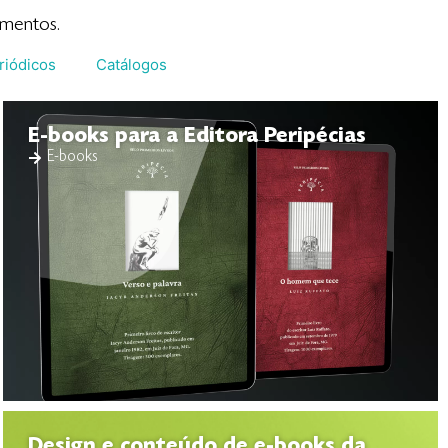
gmentos.
riódicos
Catálogos
E-books para a Editora Peripécias
E-books
Design e conteúdo de e-books da