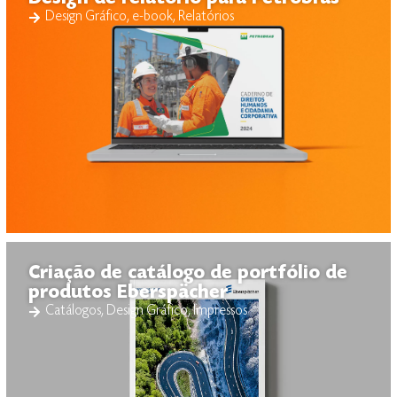
Design Gráfico
,
e-book
,
Relatórios
Criação de catálogo de portfólio de
produtos Eberspächer
Catálogos
,
Design Gráfico
,
Impressos