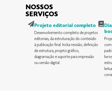
NOSSOS
SERVIÇOS
Projeto editorial completo
Dia
bo
Desenvolvimento completo de projetos
editoriais, da estruturação do conteúdo
Proj
à publicação final. Inclui revisão, definição
com 
de estrutura, projeto gráfico,
padr
diagramação e suporte para impressão
livro
ou versão digital.
estr
leit
cons