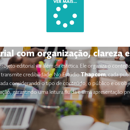
VER MAIS...
rial com organização, clareza e
eto editorial vai além da estética. Ele organiza o conteúdo
e transmite credibilidade. No Estúdio
Thapcom
, cada pub
rada considerando o tipo de conteúdo, o público e os obje
ção, garantindo uma leitura fluida e uma apresentação prof