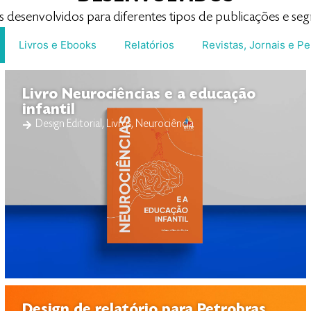
s desenvolvidos para diferentes tipos de publicações e se
Livros e Ebooks
Relatórios
Revistas, Jornais e Pe
Livro Neurociências e a educação
infantil
Design Editorial
,
Livros
,
Neurociência
Design de relatório para Petrobras