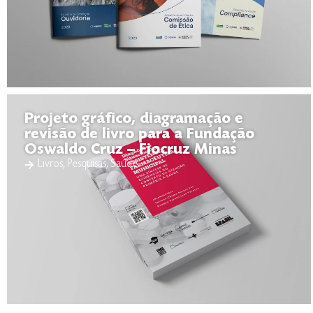
Projeto gráfico, diagramação e
revisão de livro para a Fundação
Oswaldo Cruz – Fiocruz Minas
Livros
,
Pesquisas
,
Saúde