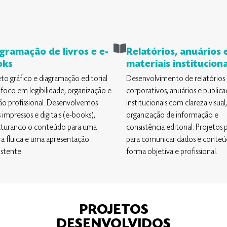
gramação de livros e e-
Relatórios, anuários 
oks
materiais instituciona
eto gráfico e diagramação editorial
Desenvolvimento de relatórios
foco em legibilidade, organização e
corporativos, anuários e public
ão profissional. Desenvolvemos
institucionais com clareza visual,
s impressos e digitais (e-books),
organização de informação e
uturando o conteúdo para uma
consistência editorial. Projetos
ura fluida e uma apresentação
para comunicar dados e conteú
istente.
forma objetiva e profissional.
PROJETOS
DESENVOLVIDOS