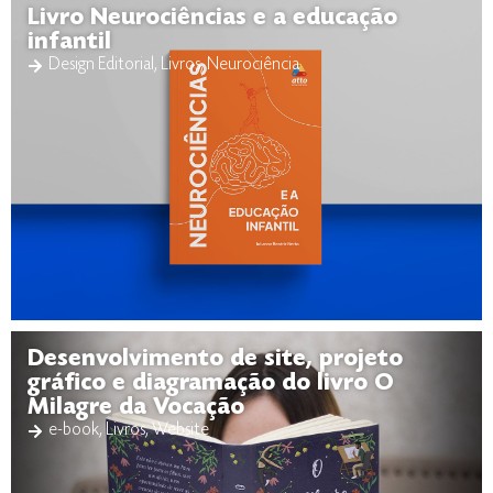
Livro Neurociências e a educação
infantil
Design Editorial
,
Livros
,
Neurociência
Desenvolvimento de site, projeto
gráfico e diagramação do livro O
Milagre da Vocação
e-book
,
Livros
,
Website