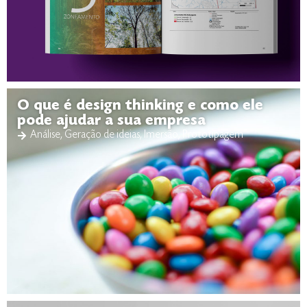
O que é design thinking e como ele
pode ajudar a sua empresa
Análise
,
Geração de ideias
,
Imersão
,
Prototipagem